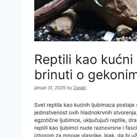
Reptili kao kućni
brinuti o gekoni
januar 31, 2025
by
Zaraki
Svet reptila kao kućnih ljubimaca postaje 
jedinstvenost ovih hladnokrvnih stvorenj
egzotične ljubimce, uključujući reptile, dr
reptili kao ljubimci nude raznovrsne i fasc
izborom za mnoge vlasnike. Ipak, da bi už