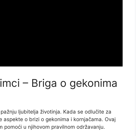
ubimci – Briga o gekonima
 pažnju ljubitelja životinja. Kada se odlučite za
ne aspekte o brizi o gekonima i kornjačama. Ovaj
vam pomoći u njihovom pravilnom održavanju.