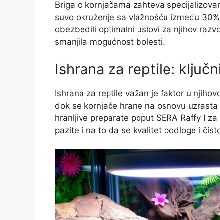
Briga o kornjačama zahteva specijalizovan
suvo okruženje sa vlažnošću između 30% i
obezbedili optimalni uslovi za njihov razvo
smanjila mogućnost bolesti.
Ishrana za reptile: ključni
Ishrana za reptile važan je faktor u njiho
dok se kornjače hrane na osnovu uzrasta i 
hranljive preparate poput SERA Raffy I za k
pazite i na to da se kvalitet podloge i či