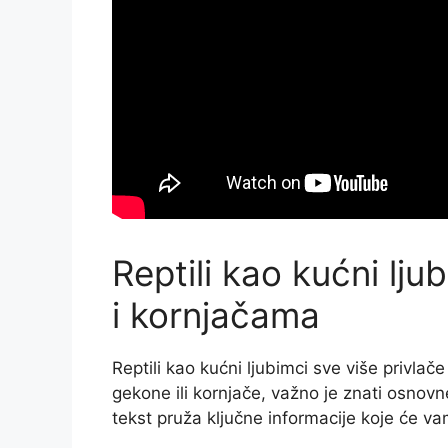
Reptili kao kućni lj
i kornjačama
Reptili kao kućni ljubimci sve više privlače
gekone ili kornjače, važno je znati osnov
tekst pruža ključne informacije koje će 