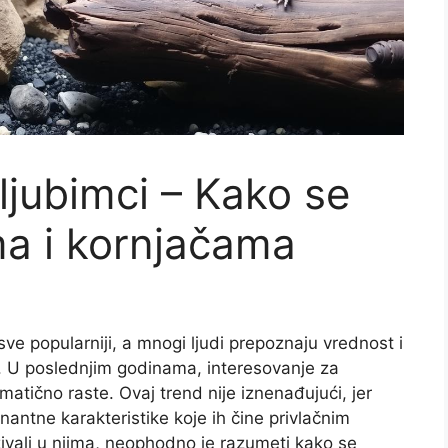
 ljubimci – Kako se
ma i kornjačama
sve popularniji, a mnogi ljudi prepoznaju vrednost i
a. U poslednjim godinama, interesovanje za
amatično raste. Ovaj trend nije iznenađujući, jer
inantne karakteristike koje ih čine privlačnim
ivali u njima, neophodno je razumeti kako se