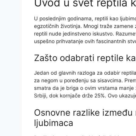
Uvod u svet reptila 
U poslednjim godinama, reptili kao ljubimci 
egzotičnih životinja. Mnogi traže zamene z
reptili nude jedinstveno iskustvo. Razumeva
uspešno prihvatanje ovih fascinantnih stv
Zašto odabrati reptile k
Jedan od glavnih razloga za odabir reptila
za negom u poređenju sa sisavcima. Prema
smatra da je briga o ovim vrstama manje 
Srbiji, dok kornjače drže 25%. Ovo ukazuje
Osnovne razlike između re
ljubimaca