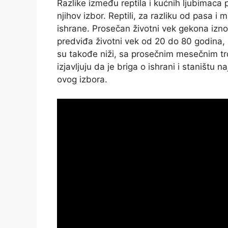
Razlike između reptila i kućnih ljubimaca 
njihov izbor. Reptili, za razliku od pasa i
ishrane. Prosečan životni vek gekona izn
predviđa životni vek od 20 do 80 godina, 
su takođe niži, sa prosečnim mesečnim tr
izjavljuju da je briga o ishrani i staništu 
ovog izbora.