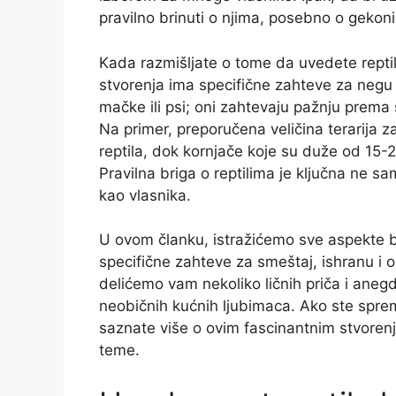
pravilno brinuti o njima, posebno o gekon
Kada razmišljate o tome da uvedete reptil
stvorenja ima specifične zahteve za negu i
mačke ili psi; oni zahtevaju pažnju prema 
Na primer, preporučena veličina terarija z
reptila, dok kornjače koje su duže od 15-2
Pravilna briga o reptilima je ključna ne s
kao vlasnika.
U ovom članku, istražićemo sve aspekte b
specifične zahteve za smeštaj, ishranu i 
delićemo vam nekoliko ličnih priča i aneg
neobičnih kućnih ljubimaca. Ako ste spremn
saznate više o ovim fascinantnim stvore
teme.