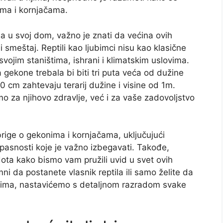
ima i kornjačama.
a u svoj dom, važno je znati da većina ovih
 smeštaj. Reptili kao ljubimci nisu kao klasične
svojim staništima, ishrani i klimatskim uslovima.
a gekone trebala bi biti tri puta veća od dužine
0 cm zahtevaju terarij dužine i visine od 1m.
amo za njihovo zdravlje, već i za vaše zadovoljstvo
rige o gekonima i kornjačama, uključujući
opasnosti koje je važno izbegavati. Takođe,
dota kako bismo vam pružili uvid u svet ovih
i da postanete vlasnik reptila ili samo želite da
njima, nastavićemo s detaljnom razradom svake