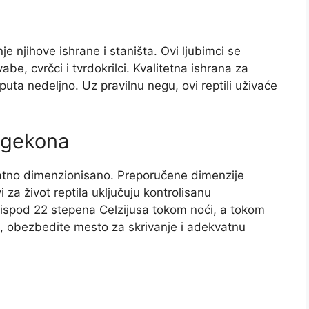
njihove ishrane i staništa. Ovi ljubimci se
e, cvrčci i tvrdokrilci. Kvalitetna ishrana za
puta nedeljno. Uz pravilnu negu, ovi reptili uživaće
t gekona
atno dimenzionisano. Preporučene dimenzije
a život reptila uključuju kontrolisanu
 ispod 22 stepena Celzijusa tokom noći, a tokom
e, obezbedite mesto za skrivanje i adekvatnu