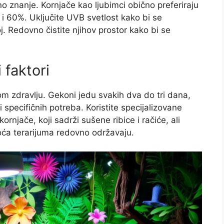
o znanje. Kornjače kao ljubimci obično preferiraju
 60%. Uključite UVB svetlost kako bi se
j. Redovno čistite njihov prostor kako bi se
 faktori
vom zdravlju. Gekoni jedu svakih dva do tri dana,
specifičnih potreba. Koristite specijalizovane
ornjače, koji sadrži sušene ribice i račiće, ali
stoća terarijuma redovno održavaju.