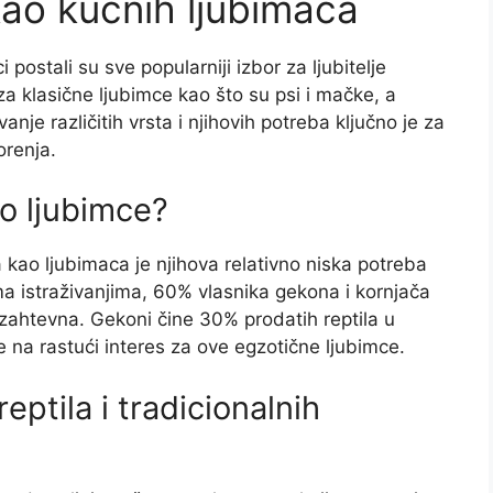
kao kućnih ljubimaca
postali su sve popularniji izbor za ljubitelje
a klasične ljubimce kao što su psi i mačke, a
nje različitih vrsta i njihovih potreba ključno je za
orenja.
ao ljubimce?
 kao ljubimaca je njihova relativno niska potreba
 istraživanjima, 60% vlasnika gekona i kornjača
zahtevna. Gekoni čine 30% prodatih reptila u
 na rastući interes za ove egzotične ljubimce.
ptila i tradicionalnih