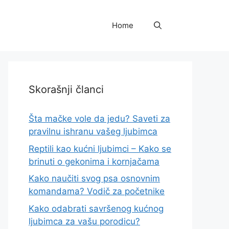
Home
Skorašnji članci
Šta mačke vole da jedu? Saveti za
pravilnu ishranu vašeg ljubimca
Reptili kao kućni ljubimci – Kako se
brinuti o gekonima i kornjačama
Kako naučiti svog psa osnovnim
komandama? Vodič za početnike
Kako odabrati savršenog kućnog
ljubimca za vašu porodicu?