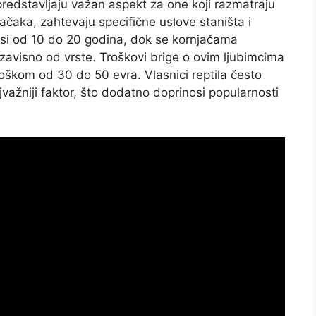
predstavljaju važan aspekt za one koji razmatraju
 mačaka, zahtevaju specifične uslove staništa i
osi od 10 do 20 godina, dok se kornjačama
zavisno od vrste. Troškovi brige o ovim ljubimcima
oškom od 30 do 50 evra. Vlasnici reptila često
najvažniji faktor, što dodatno doprinosi popularnosti