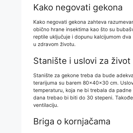
Kako negovati gekona
Kako negovati gekona zahteva razumevanje 
obično hrane insektima kao što su bubašvab
reptile uključuje i dopunu kalcijumom dva 
u zdravom životu.
Stanište i uslovi za živo
Stanište za gekone treba da bude adekv
terarijuma su barem 80x40x30 cm. Uslovi z
temperaturu, koja ne bi trebala da padne
dana trebao bi biti do 30 stepeni. Takođ
ventilaciju.
Briga o kornjačama