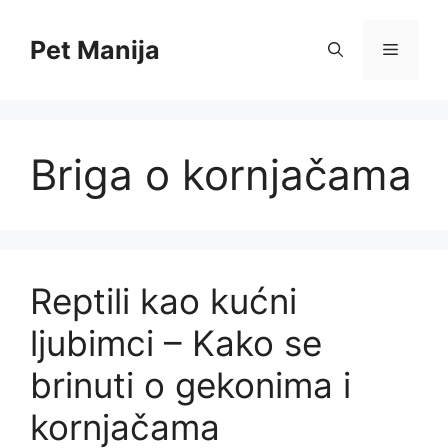
Skip
to
Pet Manija
Menu
content
Briga o kornjačama
Reptili kao kućni
ljubimci – Kako se
brinuti o gekonima i
kornjačama