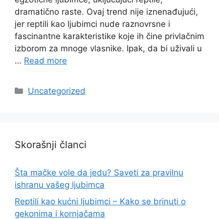
dramatično raste. Ovaj trend nije iznenađujući,
jer reptili kao ljubimci nude raznovrsne i
fascinantne karakteristike koje ih čine privlačnim
izborom za mnoge vlasnike. Ipak, da bi uživali u
…
Read more
Categories
Uncategorized
Skorašnji članci
Šta mačke vole da jedu? Saveti za pravilnu
ishranu vašeg ljubimca
Reptili kao kućni ljubimci – Kako se brinuti o
gekonima i kornjačama