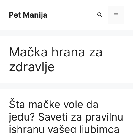
Skip
to
Pet Manija
Menu
content
Mačka hrana za
zdravlje
Šta mačke vole da
jedu? Saveti za pravilnu
ishranu vašeg ljubimca