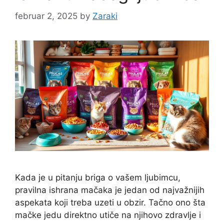
februar 2, 2025
by
Zaraki
Kada je u pitanju briga o vašem ljubimcu,
pravilna ishrana mačaka je jedan od najvažnijih
aspekata koji treba uzeti u obzir. Tačno ono šta
mačke jedu direktno utiče na njihovo zdravlje i