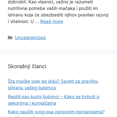
dobrobit. Kao vlasnici, važno je razumeti
nutritivne potrebe vaših mačaka i pružiti im
ishranu koja će obezbediti njihov pravilan razvoj
i vitalnost. U …
Read more
Categories
Uncategorized
Skorašnji članci
Šta mačke vole da jedu? Saveti za pravilnu
ishranu vašeg ljubimca
Reptili kao kućni ljubimci – Kako se brinuti o
gekonima i kornjačama
Kako naučiti svog psa osnovnim komandama?